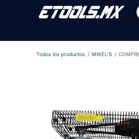
Ir al contenido
Inicio
Tienda
Promociones y Din
Todos los productos
MIKEL'S
COMPRES